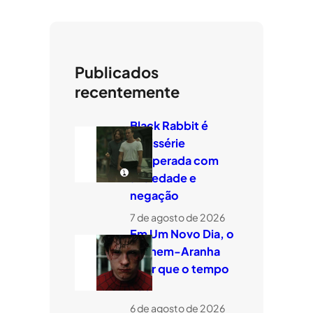
Publicados
recentemente
Black Rabbit é
minissérie
temperada com
ansiedade e
negação
7 de agosto de 2026
Em Um Novo Dia, o
Homem-Aranha
quer que o tempo
voe
6 de agosto de 2026