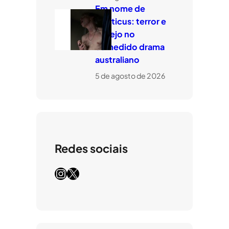
Em nome de
Leviticus: terror e
desejo no
comedido drama
australiano
5 de agosto de 2026
Redes sociais
Instagram
X