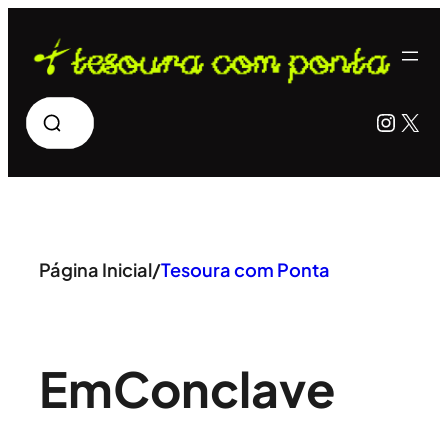
Pular
para
o
Pesquisar
Insta
X
conteúdo
Página Inicial
/
Tesoura com Ponta
Em
Conclave