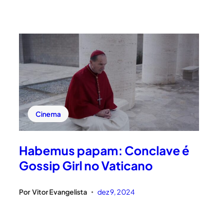
Cinema
Habemus papam: Conclave é
Gossip Girl no Vaticano
Por
Vitor Evangelista
dez 9, 2024
•