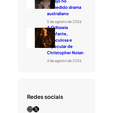
desejo no
comedido drama
australiano
5 de agosto de 2026
A Odisseia
estafante,
miraculosa e
especular de
Christopher Nolan
4 de agosto de 2026
Redes sociais
Instagram
X