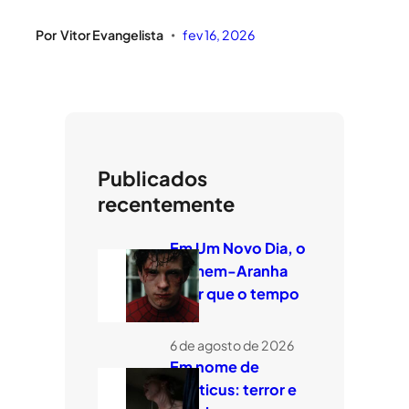
Por
Vitor Evangelista
fev 16, 2026
•
Publicados
recentemente
Em Um Novo Dia, o
Homem-Aranha
quer que o tempo
voe
6 de agosto de 2026
Em nome de
Leviticus: terror e