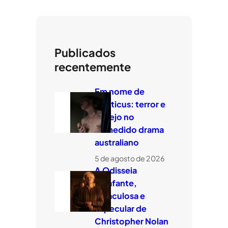
Publicados
recentemente
Em nome de
Leviticus: terror e
desejo no
comedido drama
australiano
5 de agosto de 2026
A Odisseia
estafante,
miraculosa e
especular de
Christopher Nolan