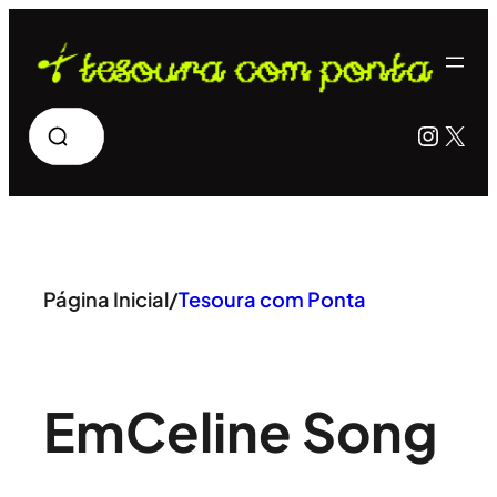
Pular
para
o
Pesquisar
Insta
X
conteúdo
Página Inicial
/
Tesoura com Ponta
Em
Celine Song