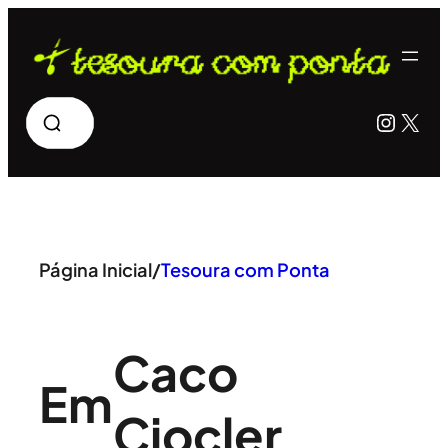
Pular
para
o
Pesquisar
Insta
X
conteúdo
Página Inicial
/
Tesoura com Ponta
Caco
Em
Ciocler