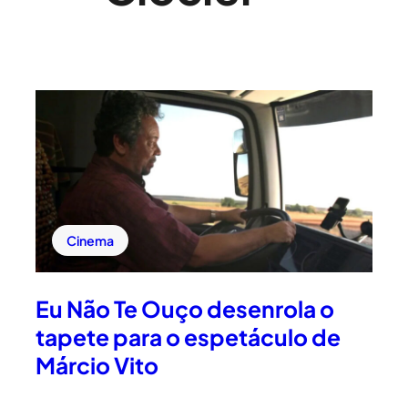
Cinema
Eu Não Te Ouço desenrola o
tapete para o espetáculo de
Márcio Vito