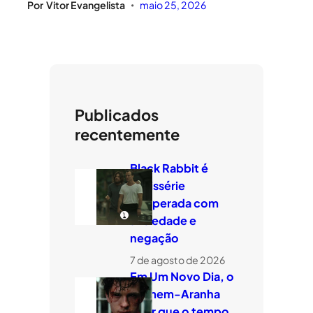
Por
Vitor Evangelista
maio 25, 2026
•
Publicados
recentemente
Black Rabbit é
minissérie
temperada com
ansiedade e
negação
7 de agosto de 2026
Em Um Novo Dia, o
Homem-Aranha
quer que o tempo