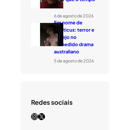
voe
6 de agosto de 2026
Em nome de
Leviticus: terror e
desejo no
comedido drama
australiano
5 de agosto de 2026
Redes sociais
Instagram
X