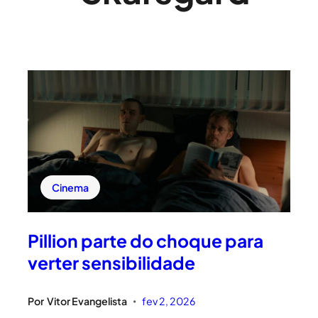
Cinema
Pillion parte do choque para
verter sensibilidade
Por
Vitor Evangelista
fev 2, 2026
•