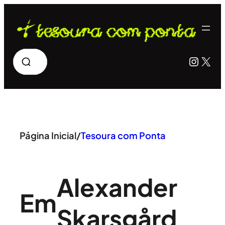
Pular
para
o
Pesquisar
Insta
X
conteúdo
Página Inicial
/
Tesoura com Ponta
Alexander
Em
Skarsgård