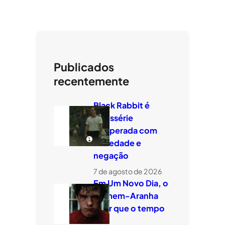
Publicados
recentemente
Black Rabbit é
minissérie
temperada com
ansiedade e
negação
7 de agosto de 2026
Em Um Novo Dia, o
Homem-Aranha
quer que o tempo
voe