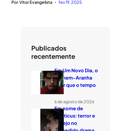
Por
Vitor Evangelista
fev 19, 2025
•
Publicados
recentemente
Em Um Novo Dia, o
Homem-Aranha
quer que o tempo
voe
6 de agosto de 2026
Em nome de
Leviticus: terror e
desejo no
comedido drama