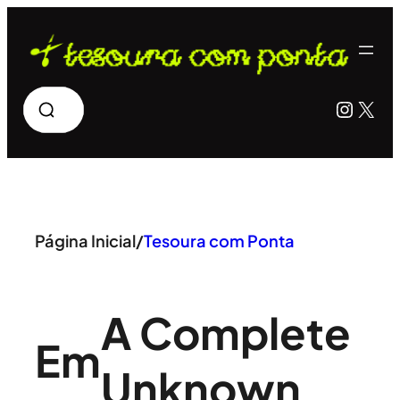
Pular
para
o
Pesquisar
Insta
X
conteúdo
Página Inicial
/
Tesoura com Ponta
A Complete
Em
Unknown