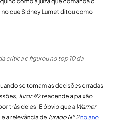
quino como a juíza que comanda o
ra no que Sidney Lumet ditou como
 crítica e figurou no top 10 da
e quando se tomam as decisões erradas
essões,
Juror #2
reacende a paixão
r trás deles. É óbvio que a
Warner
e a relevância de
Jurado Nº 2
no ano