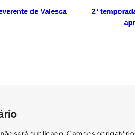
everente de Valesca
2ª temporada
ap
ário
não será publicado.
Campos obrigatóri