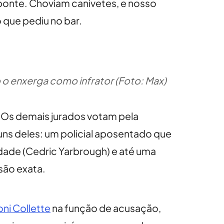
onte. Choviam canivetes, e nosso
 que pediu no bar.
o o enxerga como infrator (Foto: Max)
m. Os demais jurados votam pela
uns deles: um policial aposentado que
idade (Cedric Yarbrough) e até uma
são exata.
oni Collette
na função de acusação,