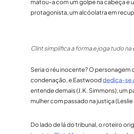
matou-a com um golpe na cabeça e um
protagonista, um alcóolatra em recup
Clint simplifica a forma e joga tudo 
Seria o réu inocente? O personagem de
condenação, e Eastwood
dedica-se 
entende demais (J.K. Simmons), um pa
mulher com passado na justiça (Lesli
Do lado de lá do tribunal, o roteiro 