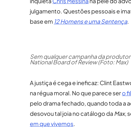
inquieta
Chris Messina
na pele do adv
julgamento. Questões pessoais e imat
base em
12 Homens e uma Sentença
.
Sem qualquer campanha da produtora, o
National Board of Review (Foto: Max)
A justiça é cega e ineficaz: Clint Ea
na régua moral. No que parece ser
o f
pelo drama fechado, quando toda a aç
desovou tal joia no catálogo da
Max
, 
em que vivemos
.