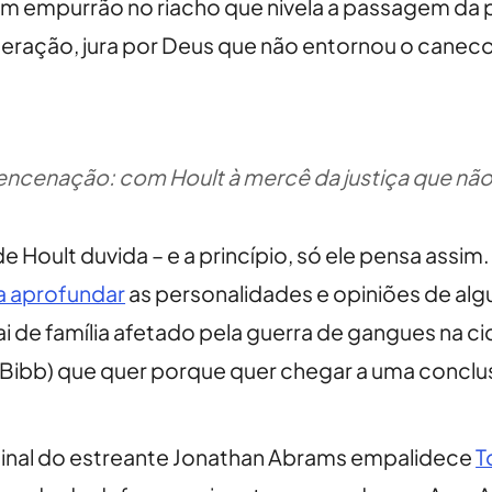
 empurrão no riacho que nivela a passagem da p
eração, jura por Deus que não entornou o caneco
na encenação: com Hoult à mercê da justiça que nã
 Hoult duvida – e a princípio, só ele pensa assi
a aprofundar
as personalidades e opiniões de alg
i de família afetado pela guerra de gangues na c
e Bibb) que quer porque quer chegar a uma conclu
original do estreante Jonathan Abrams empalidece
T