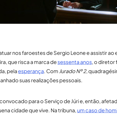
atuar nos faroestes de Sergio Leone e assistir ao
ira, que risca a marca de
sessenta anos
, o diretor
da, pela
esperança
. Com
Jurado Nº 2
, quadragési
canhado suas realizações pessoais.
convocado para o Serviço de Júri e, então, afeta
ena cidade que vive. Na tribuna,
um caso de homi