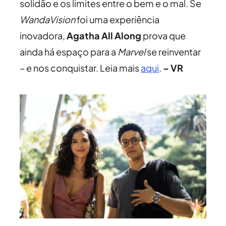
solidão e os limites entre o bem e o mal. Se
WandaVision
foi uma experiência
inovadora,
Agatha All Along
prova que
ainda há espaço para a
Marvel
se reinventar
– e nos conquistar. Leia mais
aqui
.
– VR