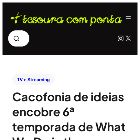
Pesquisar
Insta
X
TV e Streaming
Cacofonia de ideias
encobre 6ª
temporada de What