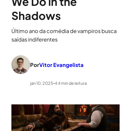
We Do in the
Shadows
Último ano da comédia de vampiros busca
saídas indiferentes
Por
Vitor Evangelista
jan 10, 2025
4
4
min de leitura
•