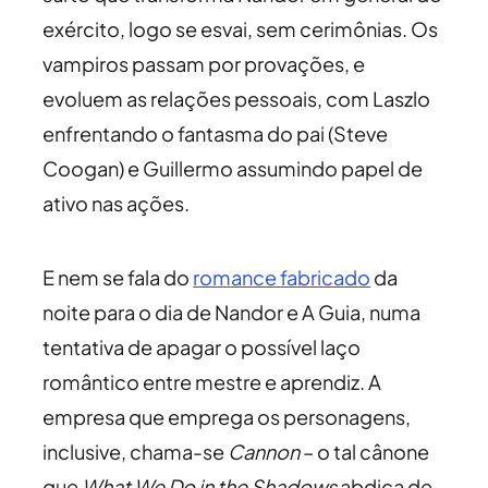
exército, logo se esvai, sem cerimônias. Os
vampiros passam por provações, e
evoluem as relações pessoais, com Laszlo
enfrentando o fantasma do pai (Steve
Coogan) e Guillermo assumindo papel de
ativo nas ações.
E nem se fala do
romance fabricado
da
noite para o dia de Nandor e A Guia, numa
tentativa de apagar o possível laço
romântico entre mestre e aprendiz. A
empresa que emprega os personagens,
inclusive, chama-se
Cannon
– o tal cânone
que
What We Do in the Shadows
abdica de