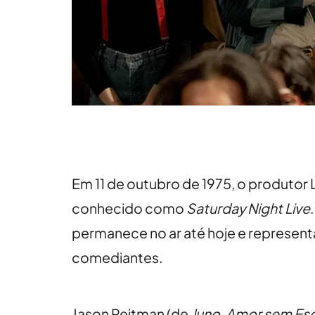
Em 11 de outubro de 1975, o produtor 
conhecido como
Saturday Night Live
permanece no ar até hoje e represen
comediantes.
Jason Reitman (de
Juno
,
Amor sem Esc