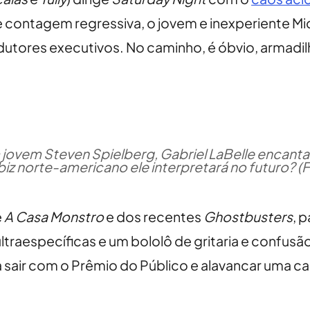
e contagem regressiva, o jovem e inexperiente M
utores executivos. No caminho, é óbvio, armadil
um jovem Steven Spielberg, Gabriel LaBelle encan
z norte-americano ele interpretará no futuro? (F
e
A Casa Monstro
e dos recentes
Ghostbusters
, 
ltraespecíficas e um bololô de gritaria e confusã
a sair com o Prêmio do Público e alavancar uma 