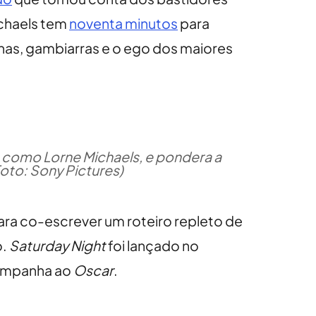
ichaels tem
noventa minutos
para
has, gambiarras e o ego dos maiores
ta como Lorne Michaels, e pondera a
oto: Sony Pictures)
para co-escrever um roteiro repleto de
o.
Saturday Night
foi lançado no
campanha ao
Oscar
.