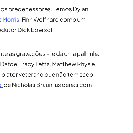
r os predecessores. Temos Dylan
 Morris
, Finn Wolfhard como um
dutor Dick Ebersol.
te as gravações -, e dá uma palhinha
Dafoe, Tracy Letts, Matthew Rhys e
e o ator veterano que não tem saco
l
de Nicholas Braun, as cenas com