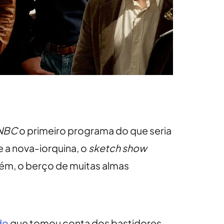
NBC
o primeiro programa do que seria
 a nova-iorquina, o
sketch show
ém, o berço de muitas almas
do
que tomou conta dos bastidores