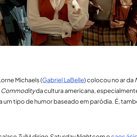
Lorne Michaels (
Gabriel LaBelle
) colocou no ar da
.
Commodity
da cultura americana, especialmente
ta um tipo de humor baseado em paródia. É, tamb
alas
e
Tully
) dirige
Saturday Night
com o
caos áci