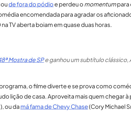
icou
de fora do pódio
e perdeu o
momentum
para
omédia encomendada para agradar os aficionado
0 na TV aberta boiam em quase duas horas.
8ª Mostra de SP
e ganhou um subtítulo clássico,
programa, o filme diverte e se prova como comédi
 tudo lição de casa. Aproveita mais quem chegar 
), ou da
má fama de Chevy Chase
(Cory Michael S