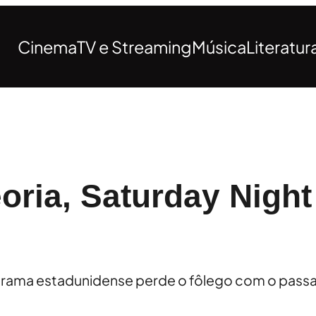
Cinema
TV e Streaming
Música
Literatur
oria, Saturday Night
ograma estadunidense perde o fôlego com o pass