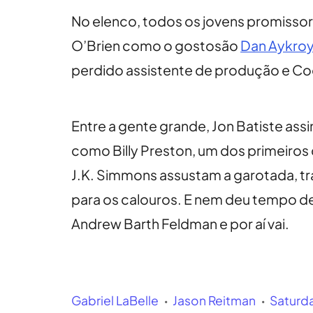
No elenco, todos os jovens promisso
O’Brien como o gostosão
Dan Aykro
perdido assistente de produção e Co
Entre a gente grande, Jon Batiste assin
como Billy Preston, um dos primeiros
J.K. Simmons assustam a garotada, tr
para os calouros. E nem deu tempo de 
Andrew Barth Feldman e por aí vai.
Gabriel LaBelle
Jason Reitman
Saturd