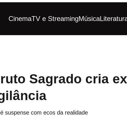
Cinema
TV e Streaming
Música
Literatur
ruto Sagrado cria ex
gilância
é suspense com ecos da realidade