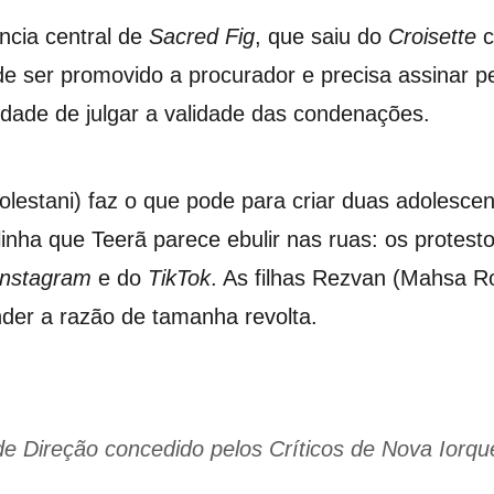
ência central de
Sacred Fig
, que saiu do
Croisette
de ser promovido a procurador e precisa assinar
dade de julgar a validade das condenações.
estani) faz o que pode para criar duas adolescent
 linha que Teerã parece ebulir nas ruas: os protest
Instagram
e do
TikTok
. As filhas Rezvan (Mahsa R
nder a razão de tamanha revolta.
de Direção concedido pelos Críticos de Nova Ior