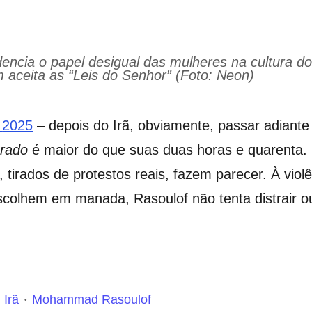
encia o papel desigual das mulheres na cultura d
ceita as “Leis do Senhor” (Foto: Neon)
r
2025
– depois do Irã, obviamente, passar adiante
grado
é maior do que suas duas horas e quarenta. 
, tirados de protestos reais, fazem parecer. À vio
scolhem em manada, Rasoulof não tenta distrair o
Irã
Mohammad Rasoulof