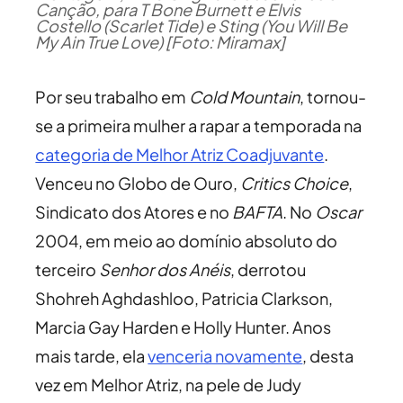
Canção, para T Bone Burnett e Elvis
Costello (Scarlet Tide) e Sting (You Will Be
My Ain True Love) [Foto: Miramax]
Por seu trabalho em
Cold Mountain
, tornou-
se a primeira mulher a rapar a temporada na
categoria de Melhor Atriz Coadjuvante
.
Venceu no Globo de Ouro,
Critics Choice
,
Sindicato dos Atores e no
BAFTA
. No
Oscar
2004, em meio ao domínio absoluto do
terceiro
Senhor dos Anéis
, derrotou
Shohreh Aghdashloo, Patricia Clarkson,
Marcia Gay Harden e Holly Hunter. Anos
mais tarde, ela
venceria novamente
, desta
vez em Melhor Atriz, na pele de Judy