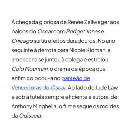
A chegada gloriosa de Renée Zellweger aos
palcos do
Oscar
com
Bridget Jones
e
Chicago
surtiu efeitos duradouros. No ano
seguinte à derrota para Nicole Kidman, a
americana se juntou à colega e estrelou
Cold Mountain
, o drama de época que
enfim colocou-a no
panteão de
Vencedoras do
Oscar
. Ao lado de Jude Law
e sob a tutela sempre eficiente e autoral de
Anthony Minghella, o filme segue os moldes
da
Odisseia
.