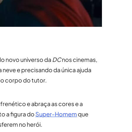
o do novo universo da
DC
nos cinemas,
 neve e precisando da única ajuda
no corpo do tutor.
é frenético e abraça as cores e a
to a figura do
Super-Homem
que
ferem no herói.