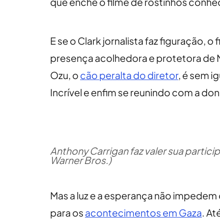
que enche o filme de rostinhos conhe
E se o Clark jornalista faz figuração, 
presença acolhedora e protetora de M
Ozu, o
cão peralta do diretor
, é sem i
Incrível e enfim se reunindo com a don
Anthony Carrigan faz valer sua parti
Warner Bros.)
Mas a luz e a esperança não impedem 
para os
acontecimentos em Gaza
. At