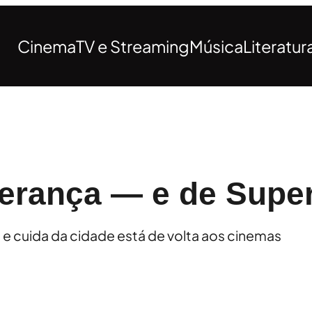
Cinema
TV e Streaming
Música
Literatur
perança — e de Sup
e cuida da cidade está de volta aos cinemas