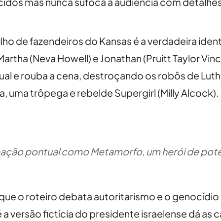
cidos mas nunca sufoca a audiência com detalhes 
o filho de fazendeiros do Kansas é a verdadeira id
artha (Neva Howell) e Jonathan (Pruitt Taylor V
gual e rouba a cena, destroçando os robôs de Lut
a, uma trôpega e rebelde Supergirl (Milly Alcock).
cipação pontual como Metamorfo, um herói de pote
que o roteiro debata autoritarismo e o genocídio
é a versão fictícia do presidente israelense dá as