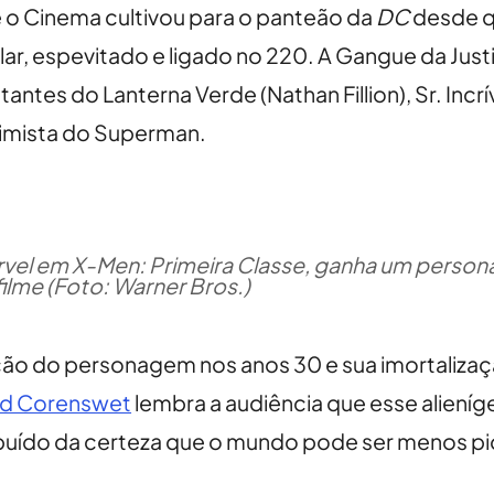
 o Cinema cultivou para o panteão da
DC
desde q
solar, espevitado e ligado no 220. A Gangue da J
tes do Lanterna Verde (Nathan Fillion), Sr. Incrív
timista do Superman.
rvel em X-Men: Primeira Classe, ganha um person
ilme (Foto: Warner Bros.)
ação do personagem nos anos 30 e sua imortaliza
id Corenswet
lembra a audiência que esse alieníg
mbuído da certeza que o mundo pode ser menos pi