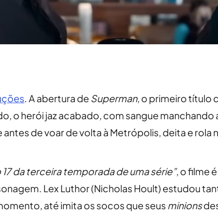
duções
. A abertura de
Superman
, o primeiro títul
o, o herói jaz acabado, com sangue manchando a
antes de voar de volta à Metrópolis, deita e rola 
 17 da terceira temporada de uma série”
, o filme 
sonagem. Lex Luthor (Nicholas Hoult) estudou tan
 momento, até imita os socos que seus
minions
des