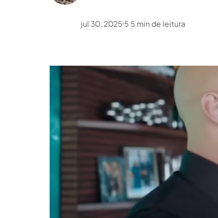
jul 30, 2025
5
5
min de leitura
•