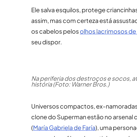
Ele salva esquilos, protege criancinh
assim, mas com certeza está assustado
os cabelos pelos
olhos lacrimosos de
seu dispor.
Na periferia dos destroços e socos,
história (Foto: Warner Bros.)
Universos compactos, ex-namoradas f
clone do Superman estão no arsenal d
(
María Gabriela de Faría
), uma persona