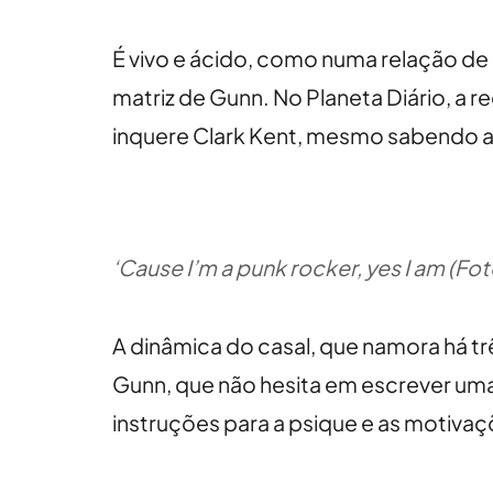
É vivo e ácido, como numa relação de ó
matriz de Gunn. No Planeta Diário, a 
inquere Clark Kent, mesmo sabendo a
‘Cause I’m a punk rocker, yes I am (Fo
A dinâmica do casal, que namora há tr
Gunn, que não hesita em escrever um
instruções para a psique e as motiva