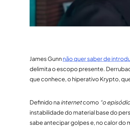
James Gunn
não quer saber de intro
delimita o escopo presente. Derrubad
que conhece, o hiperativo Krypto, que 
Definido na
internet
como
“o episódio
instabilidade do material base do per
sabe antecipar golpes e, no calor do