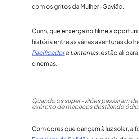
com os gritos da Mulher-Gavião.
Gunn, que enxerga no filme a oportun
história entre as várias aventuras do 
Pacificador
e
Lanternas
, estão ali pa
cinemas.
Quando os super-vilões passaram de f
exército de macacos destilando ódio e
Com cores que dançam à luz solar, a f