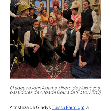
O adeus a John Adams, direto dos luxuosos
bastidores de A Idade Dourada (Foto: HBO)
A tristeza de Gladys (
Taissa Farmiga
), a