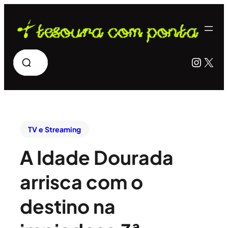
Pesquisar
Insta
X
TV e Streaming
A Idade Dourada
arrisca com o
destino na