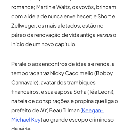
romance; Martin e Waltz, os vovôs, brincam
com a ideia de nunca envelhecer; e Short e
Zellweger, os mais afetados, estão no
páreo da renovação de vida antiga
versus
o
início de um novo capítulo.
Paralelo aos encontros de ideais e renda, a
temporada traz Nicky Caccimelio (Bobby
Cannavale), avatar dos trambiques
financeiros, e sua esposa Sofia (Téa Leoni),
na teia de conspirações e propina que liga o
prefeito de
NY
, Beau Tillman (
Keegan-
Michael Key
) ao grande escopo criminoso
da série.