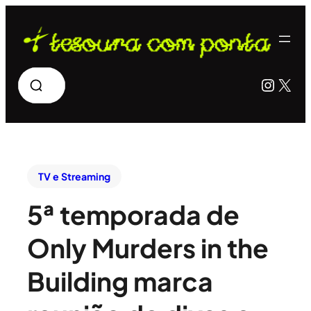
Pesquisar
Insta
X
TV e Streaming
5ª temporada de
Only Murders in the
Building marca