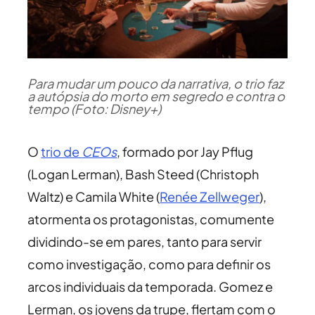
Para mudar um pouco da narrativa, o trio faz
a autópsia do morto em segredo e contra o
tempo (Foto: Disney+)
O
trio de
CEOs
, formado por Jay Pflug
(Logan Lerman), Bash Steed (Christoph
Waltz) e Camila White (
Renée Zellweger
),
atormenta os protagonistas, comumente
dividindo-se em pares, tanto para servir
como investigação, como para definir os
arcos individuais da temporada. Gomez e
Lerman, os jovens da trupe, flertam com o