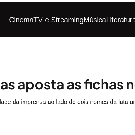
Cinema
TV e Streaming
Música
Literatur
as aposta as fichas 
erdade da imprensa ao lado de dois nomes da luta art