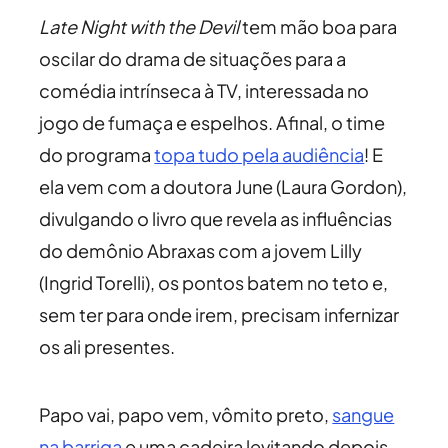
Late Night with the Devil
tem mão boa para
oscilar do drama de situações para a
comédia intrínseca à TV, interessada no
jogo de fumaça e espelhos. Afinal, o time
do programa
topa tudo pela audiência
! E
ela vem com a doutora June (Laura Gordon),
divulgando o livro que revela as influências
do demônio Abraxas com a jovem Lilly
(Ingrid Torelli), os pontos batem no teto e,
sem ter para onde irem, precisam infernizar
os ali presentes.
Papo vai, papo vem, vômito preto,
sangue
na barriga
e uma cadeira levitando depois,