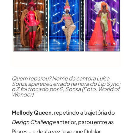
Quem reparou? Nome da cantora Luísa
Sonza apareceu errado na hora do Lip Sync;
o Z foi trocado por S, Sonsa (Foto: World of
Wonder)
Mellody Queen
, repetindo a trajetória do
Design Challenge
anterior, parou entre as
Piores – e desta vez teve que Dublar.