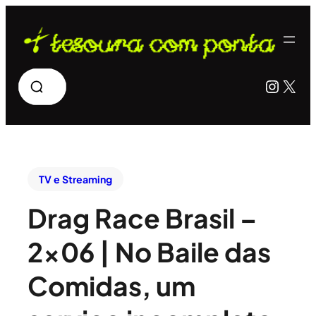
Pesquisar
Insta
X
TV e Streaming
Drag Race Brasil –
2×06 | No Baile das
Comidas, um