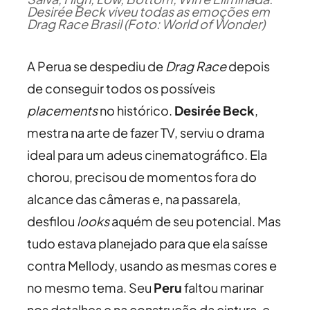
Desirée Beck viveu todas as emoções em
Drag Race Brasil (Foto: World of Wonder)
A Perua se despediu de
Drag Race
depois
de conseguir todos os possíveis
placements
no histórico.
Desirée Beck
,
mestra na arte de fazer TV, serviu o drama
ideal para um adeus cinematográfico. Ela
chorou, precisou de momentos fora do
alcance das câmeras e, na passarela,
desfilou
looks
aquém de seu potencial. Mas
tudo estava planejado para que ela saísse
contra Mellody, usando as mesmas cores e
no mesmo tema. Seu
Peru
faltou marinar
nos detalhes e na construção da cintura, e