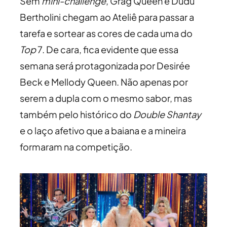
Sem
mini-challenge
, Grag Queen e Dudu
Bertholini chegam ao Ateliê para passar a
tarefa e sortear as cores de cada uma do
Top
7. De cara, fica evidente que essa
semana será protagonizada por Desirée
Beck e Mellody Queen. Não apenas por
serem a dupla com o mesmo sabor, mas
também pelo histórico do
Double Shantay
e o laço afetivo que a baiana e a mineira
formaram na competição.