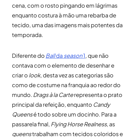
cena, com o rosto pingando em lágrimas
enquanto costura à mão uma rebarba de
tecido, uma das imagens mais potentes da
temporada.
Diferente do
Ball
da
season
1
, que não
contava com o elemento de desenhar e
criar o
look
, desta vez as categorias são
como de costume na franquia ao redor do
mundo.
Drags à la Carte
representa o prato
principal da refeição, enquanto
Candy
Queens
é todo sobre um docinho. Para a
passarela final,
Flying Horse Realness
, as
queens
trabalham com tecidos coloridos e