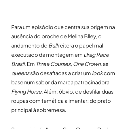
Para um episódio que centra sua origem na
ausência do broche de Melina Blley, o
andamento do
Ball
reitera o papel mal
executado da montagem em
Drag Race
Brasil
. Em
Three Courses, One Crown
, as
queens
são desafiadas a criar um
look
com
base num sabor da marca patrocinadora
Flying Horse
. Além, óbvio, de desfilar duas
roupas com temática alimentar: do prato
principal à sobremesa.