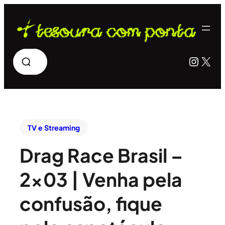
Pesquisar
Insta
X
TV e Streaming
Drag Race Brasil –
2×03 | Venha pela
confusão, fique