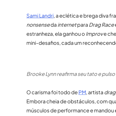
Sami Landri
, a eclética e brega diva 
nonsense
da
internet
para
Drag Race
estranheza, ela ganhou o
Improv
e che
mini-desafios, cada um reconhecendo
Brooke Lynn reafirma seu tato e puls
O carisma foi todo de
PM
, artista
dra
Embora cheia de obstáculos, com qu
músculos de performance e mandou 