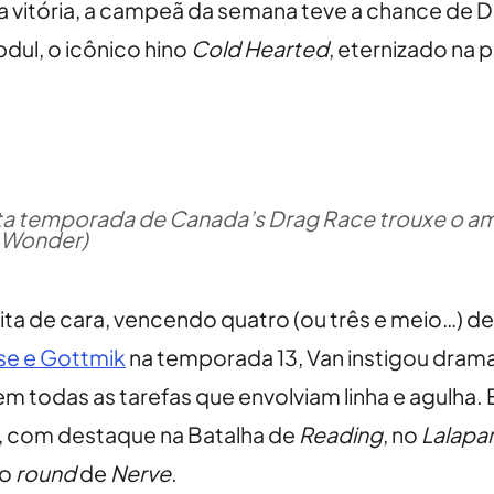
vitória, a campeã da semana teve a chance de Du
bdul, o icônico hino
Cold Hearted
, eternizado na
xta temporada de Canada’s Drag Race trouxe o am
f Wonder)
ta de cara, vencendo quatro (ou três e meio…) d
se e Gottmik
na temporada 13, Van instigou drama
em todas as tarefas que envolviam linha e agulha. 
, com destaque na Batalha de
Reading
, no
Lalapa
 o
round
de
Nerve
.