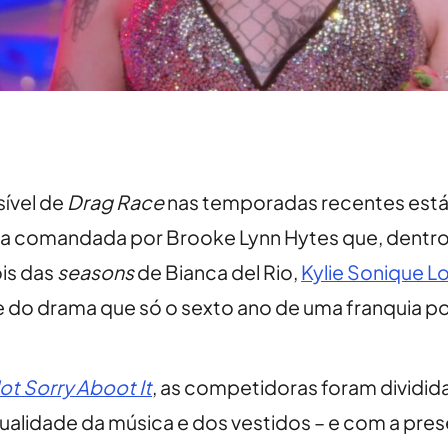
sível de
Drag Race
nas temporadas recentes está
ida comandada por Brooke Lynn Hytes que, dentro
is das
seasons
de Bianca del Rio,
Kylie Sonique L
e do drama que só o sexto ano de uma franquia p
ot Sorry Aboot It
, as competidoras foram dividida
qualidade da música e dos vestidos – e com a pres