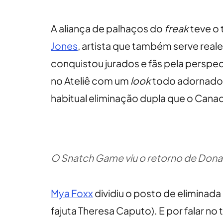
A aliança de palhaços do
freak
teve o 
Jones
, artista que também serve real
conquistou jurados e fãs pela perspec
no Ateliê com um
look
todo adornado
habitual eliminação dupla que o Cana
O Snatch Game viu o retorno de Donat
Mya Foxx
dividiu o posto de eliminad
fajuta Theresa Caputo). E por falar n