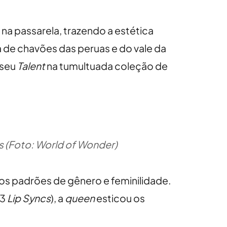
a na passarela, trazendo a estética
da de chavões das peruas e do vale da
 seu
Talent
na tumultuada coleção de
s (Foto: World of Wonder)
os padrões de gênero e feminilidade.
 3
Lip Syncs
), a
queen
esticou os