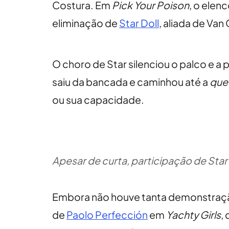
Costura. Em
Pick Your Poison
, o elen
eliminação de
Star Doll
, aliada de Van
O choro de Star silenciou o palco e
saiu da bancada e caminhou até a
que
ou sua capacidade.
Apesar de curta, participação de Star
Embora não houve tanta demonstração
de
Paolo Perfección
em
Yachty Girls
,