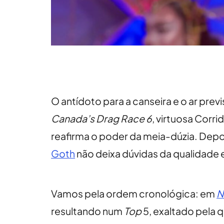
O antídoto para a canseira e o ar previ
Canada’s Drag Race 6
, virtuosa Corr
reafirma o poder da meia-dúzia. Depo
Goth
não deixa dúvidas da qualidade 
Vamos pela ordem cronológica: em
N
resultando num
Top
5, exaltado pela 