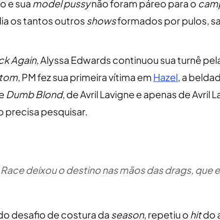
lo e sua
model pussy
não foram páreo para o
cam
ia os tantos outros
shows
formados por pulos, sa
ck Again
, Alyssa Edwards continuou sua turnê pela
tom
, PM fez sua primeira vítima em
Hazel
, a belda
de
Dumb Blond
, de Avril Lavigne e apenas de Avril 
o precisa pesquisar.
Race deixou o destino nas mãos das drags, que e
do desafio de costura da
season
, repetiu o
hit
do 