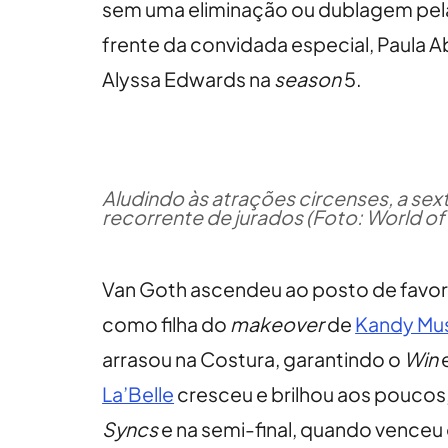
sem uma eliminação ou dublagem pela 
frente da convidada especial, Paula A
Alyssa Edwards na
season
5.
Aludindo às atrações circenses, a se
recorrente de jurados (Foto: World o
Van Goth ascendeu ao posto de favori
como filha do
makeover
de
Kandy Mu
arrasou na Costura, garantindo o
Win
La’Belle
cresceu e brilhou aos poucos
Syncs
e na semi-final, quando venceu