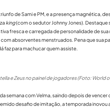
triunfo de Sami e PM, e a presença magnética, d
eza
king
(com o sedutor Johnny Jones). Destaque
tiva fresca e carregada de personalidade de sua 
 com absorventes menstruados. Pena que sua 
dá faz para machucar quem assiste.
ella e Zeus no painel de jogadores (Foto: World 
a da semana com Velma, saindo depois de vencer 
o temido desafio de imitação, a temporada inovou