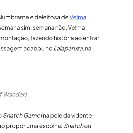
eslumbrante e deleitosa de
Velma
 semana sim, semana não, Velma
montação, fazendo história ao entrar
passagem acabou no
Lalaparuza
, na
of Wonder)
o
Snatch Game
(na pele da vidente
 ao propor uma escolha:
Snatch
ou