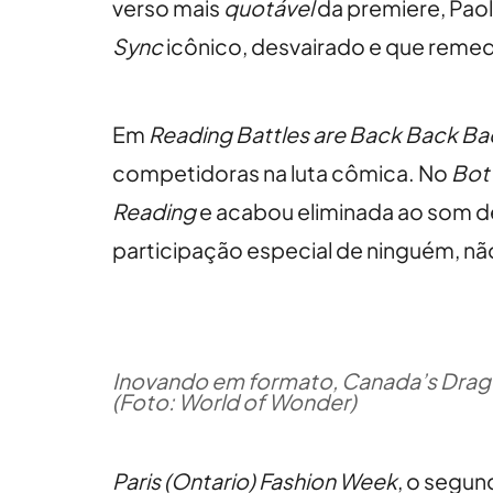
verso mais
quotável
da premiere, Pao
Sync
icônico, desvairado e que remed
Em
Reading Battles are Back Back Ba
competidoras na luta cômica. No
Bot
Reading
e acabou eliminada ao som 
participação especial de ninguém, nã
Inovando em formato, Canada’s Drag 
(Foto: World of Wonder)
Paris (Ontario) Fashion Week
, o segun