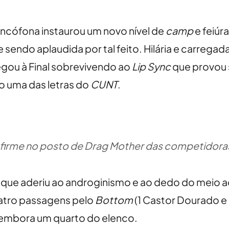
francófona instaurou um novo nível de
camp
e feiúr
e sendo aplaudida por tal feito. Hilária e carrega
gou à Final sobrevivendo ao
Lip Sync
que provou
 uma das letras do
CUNT
.
o firme no posto de Drag Mother das competidora
g
que aderiu ao androginismo e ao dedo do meio a
atro passagens pelo
Bottom
(1 Castor Dourado e
embora um quarto do elenco.