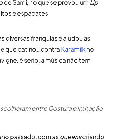
p
de Sami, no que se provou um
Lip
ltos e espacates.
s diversas franquias e ajudou as
de que patinou contra
Karamilk
no
Lavigne, é sério, a música não tem
scolheram entre Costura e Imitação
ano passado, com as
queens
criando