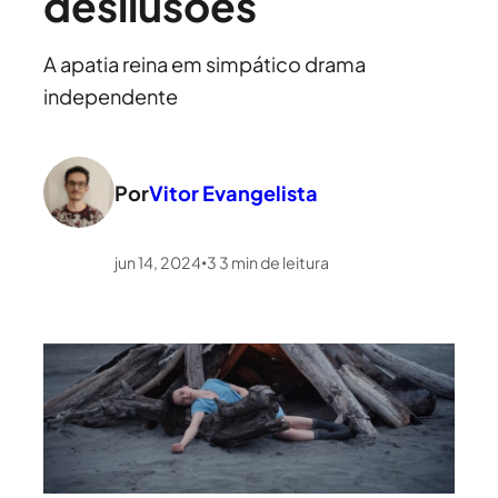
desilusões
A apatia reina em simpático drama
independente
Por
Vitor Evangelista
jun 14, 2024
3
3
min de leitura
•