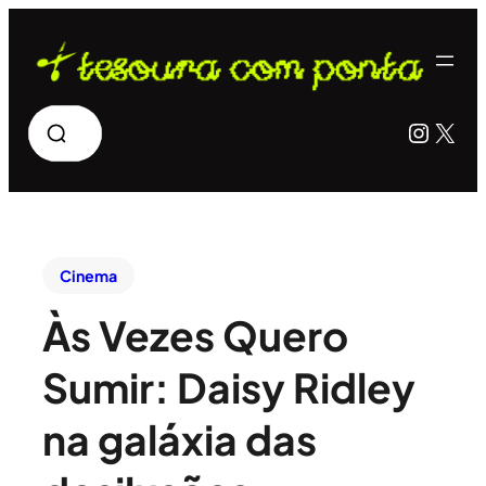
Pesquisar
Insta
X
Cinema
Às Vezes Quero
Sumir: Daisy Ridley
na galáxia das