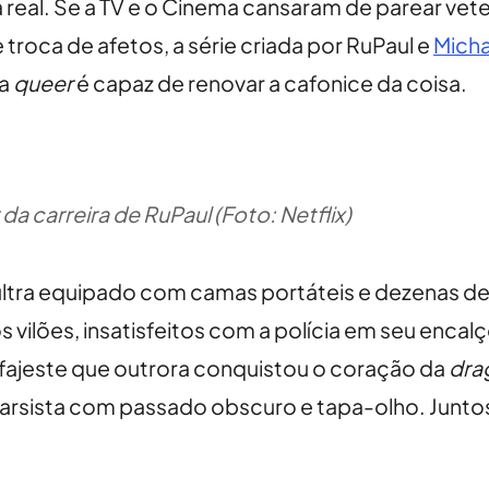
 real. Se a TV e o Cinema cansaram de parear ve
troca de afetos, a série criada por RuPaul e
Micha
da
queer
é capaz de renovar a cafonice da coisa.
da carreira de RuPaul (Foto: Netflix)
r ultra equipado com camas portáteis e dezenas 
lões, insatisfeitos com a polícia em seu encalço
fajeste que outrora conquistou o coração da
dra
 farsista com passado obscuro e tapa-olho. Junto