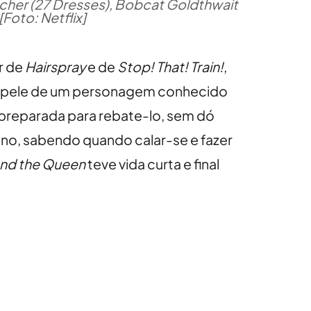
cher (27 Dresses), Bobcat Goldthwait
Foto: Netflix]
or de
Hairspray
e de
Stop! That! Train!
,
na pele de um personagem conhecido
 e preparada para rebate-lo, sem dó
dono, sabendo quando calar-se e fazer
and the Queen
teve vida curta e final