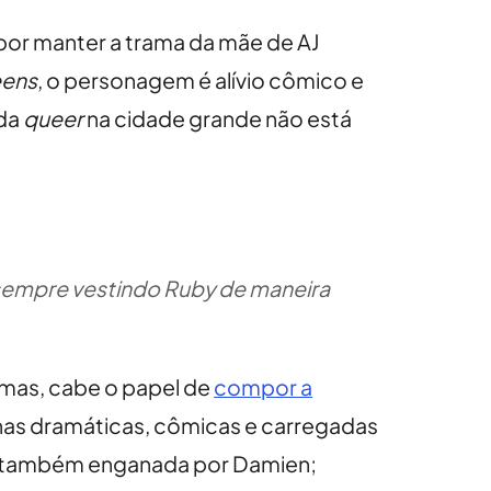
l por manter a trama da mãe de AJ
ens
, o personagem é alívio cômico e
ida
queer
na cidade grande não está
, sempre vestindo Ruby de maneira
umas, cabe o papel de
compor a
as dramáticas, cômicas e carregadas
na também enganada por Damien;