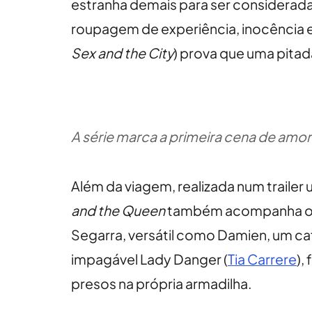
estranha demais para ser considerada
roupagem de experiência, inocência e 
Sex and the City
) prova que uma pita
A série marca a primeira cena de amor 
Além da viagem, realizada num traile
and the Queen
também acompanha os vi
Segarra, versátil como Damien, um ca
impagável Lady Danger (
Tia Carrere
),
presos na própria armadilha.