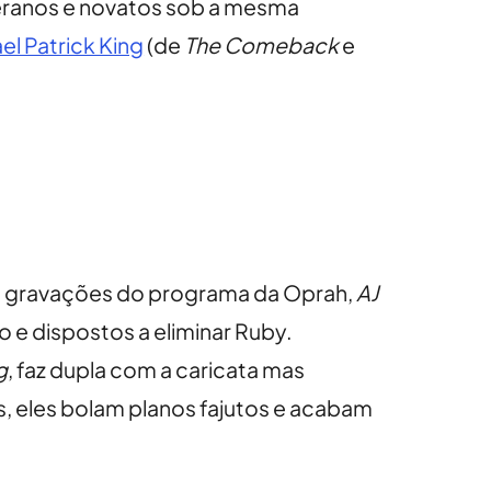
teranos e novatos sob a mesma
el Patrick King
(de
The Comeback
e
de gravações do programa da Oprah,
AJ
 e dispostos a eliminar Ruby.
g
, faz dupla com a caricata mas
s, eles bolam planos fajutos e acabam