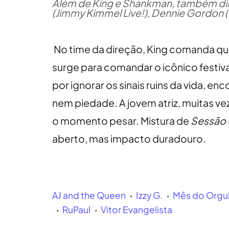
Além de King e Shankman, também dir
(Jimmy Kimmel Live!), Dennie Gordon (Y
No time da direção, King comanda qua
surge para comandar o icônico festiv
por ignorar os sinais ruins da vida, e
nem piedade. A jovem atriz, muitas ve
o momento pesar. Mistura de
Sessão 
aberto, mas impacto duradouro.
AJ and the Queen
Izzy G.
Mês do Orgu
RuPaul
Vitor Evangelista