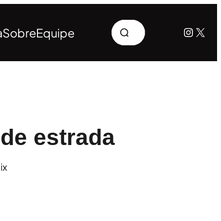
Pesquisar
Instag
X
a
Sobre
Equipe
de estrada
ix