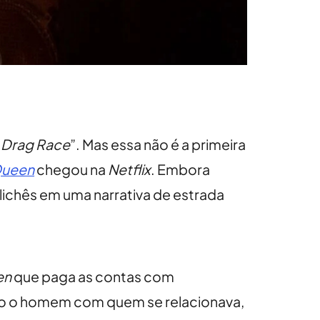
e
Drag Race
”. Mas essa não é a primeira
Queen
chegou na
Netflix
. Embora
lichês em uma narrativa de estrada
en
que paga as contas com
ndo o homem com quem se relacionava,