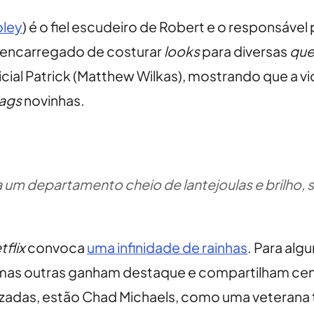
oley
) é o fiel escudeiro de Robert e o responsáve
 encarregado de costurar
looks
para diversas
que
ial Patrick (Matthew Wilkas), mostrando que a v
ags
novinhas.
da um departamento cheio de lantejoulas e brilho
tflix
convoca
uma infinidade de rainhas
. Para alg
 mas outras ganham destaque e compartilham cen
ilizadas, estão Chad Michaels, como uma vetera