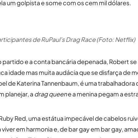
ela um golpista e some com os cem mil dólares.
ticipantes de RuPaul’s Drag Race (Foto: Netflix)
o partido e a conta bancária depenada, Robert se
ca idade mas muita audácia que se disfarça de m
pel de Katerina Tannenbaum, é uma trabalhadora
 planejar, a
drag queen
e a menina pegam a estr
Ruby Red, uma estátua impecável de cabelos ruiv
a viver em harmonia e, de bar gay em bar gay, a