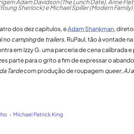
igem Adam Davidson (The Lunch Date), Anne Flet
oung Sherlock) e Michael Spiller (Modern Family) [
tro dos dez capítulos, e
Adam Shankman
, diret
al no
camping
de
trailers
. RuPaul, tão à vontade 
ncontra em Izzy G. uma parceria de cena calibrada
zes parte para o grito a fim de expressar o aban
da Tarde
com produção de roupagem
queer
,
AJ 
lho
Michael Patrick King