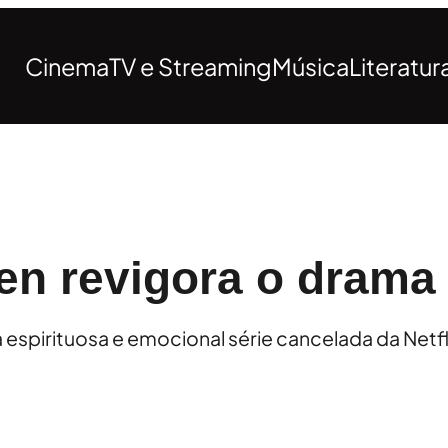
Cinema
TV e Streaming
Música
Literatur
en revigora o drama 
na espirituosa e emocional série cancelada da Netfl