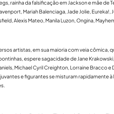
gs, rainha da falsificação em Jackson e mãe de Te
venport, Mariah Balenciaga, Jade Jolie, Eureka!, Ju
ld, Alexis Mateo, Manila Luzon, Ongina, Mayhem M
iversos artistas, em sua maioria com veia cômica
ntinhas, espere sagacidade de Jane Krakowski, 
iels, Michael Cyril Creighton, Lorraine Bracco e 
djuvantes e figurantes se misturam rapidamente à
es.