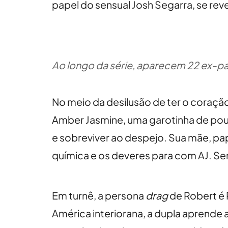
papel do sensual Josh Segarra, se rev
Ao longo da série, aparecem 22 ex-par
No meio da desilusão de ter o coraçã
Amber Jasmine, uma garotinha de pou
e sobreviver ao despejo. Sua mãe, pa
química e os deveres para com AJ. Sem
Em turnê, a persona
drag
de Robert é 
América interiorana, a dupla aprende 