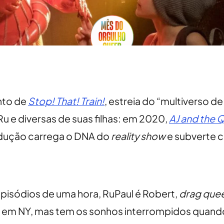
nto de
Stop! That! Train!
, estreia do “multiverso d
Ru e diversas de suas filhas: em 2020,
AJ and the 
rodução carrega o DNA do
reality show
e subverte c
episódios de uma hora, RuPaul é Robert,
drag que
ate em NY, mas tem os sonhos interrompidos qua